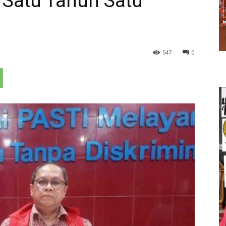
t Satu Tahun Satu
547
0