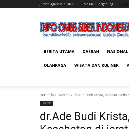
No me
Jumat, Agustus 7, 2026
Masuk / Bergabung
BERITA UTAMA
DAERAH
NASIONAL
OLAHRAGA
WISATA DAN KULINER
Beranda
Daerah
dr.Ade Budi Krista, Mantan Kadis K
Daerah
dr.Ade Budi Krist