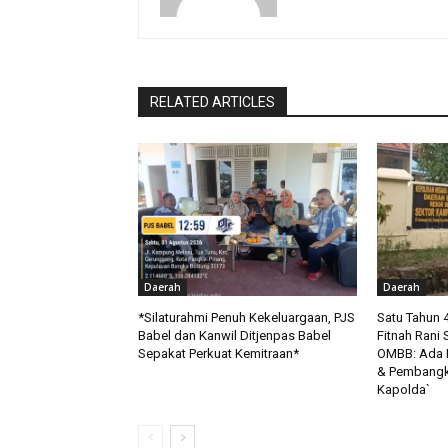
RELATED ARTICLES
Daerah
Daerah
*Silaturahmi Penuh Kekeluargaan, PJS
Satu Tahun 
Babel dan Kanwil Ditjenpas Babel
Fitnah Rani 
Sepakat Perkuat Kemitraan*
OMBB: Ada 
& Pembangk
Kapolda`