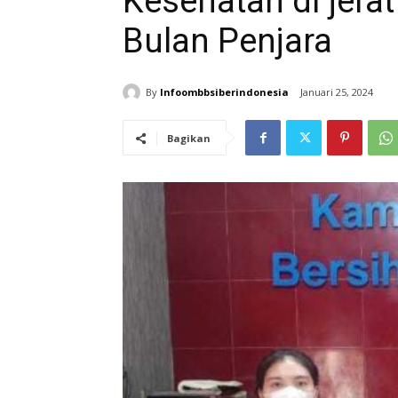
Kesehatan di jera
Bulan Penjara
By
Infoombbsiberindonesia
Januari 25, 2024
Bagikan