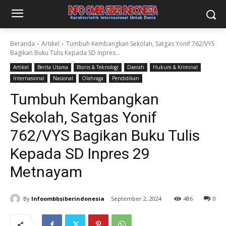
Beranda
Artikel
Tumbuh Kembangkan Sekolah, Satgas Yonif 762/VYS
Bagikan Buku Tulis Kepada SD Inpres...
Artikel
Berita Utama
Bisnis & Teknologi
Daerah
Hukum & Kriminal
Internasional
Nasional
Olahraga
Pendidikan
Tumbuh Kembangkan
Sekolah, Satgas Yonif
762/VYS Bagikan Buku Tulis
Kepada SD Inpres 29
Metnayam
By
Infoombbsiberindonesia
September 2, 2024
486
0