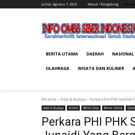
No me
Jumat, Agustus 7, 2026
Masuk / Bergabung
BERITA UTAMA
DAERAH
NASIONAL
OLAHRAGA
WISATA DAN KULINER
Beranda
Adat & Budaya
Perkara PHI PHK Sepihak Pe
Adat & Budaya
Artikel
Berita Desa
Berita Utama
Daer
Perkara PHI PHK 