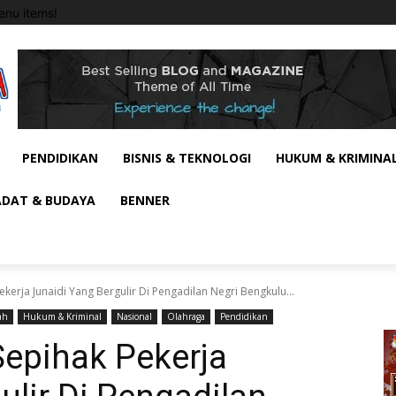
nu items!
PENDIDIKAN
BISNIS & TEKNOLOGI
HUKUM & KRIMINA
ADAT & BUDAYA
BENNER
kerja Junaidi Yang Bergulir Di Pengadilan Negri Bengkulu...
ah
Hukum & Kriminal
Nasional
Olahraga
Pendidikan
Sepihak Pekerja