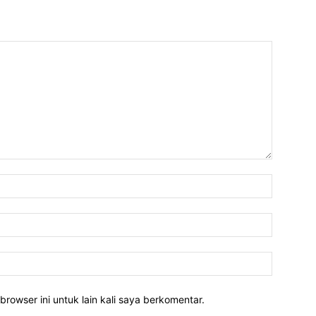
Nama:*
Email:*
Website:
rowser ini untuk lain kali saya berkomentar.