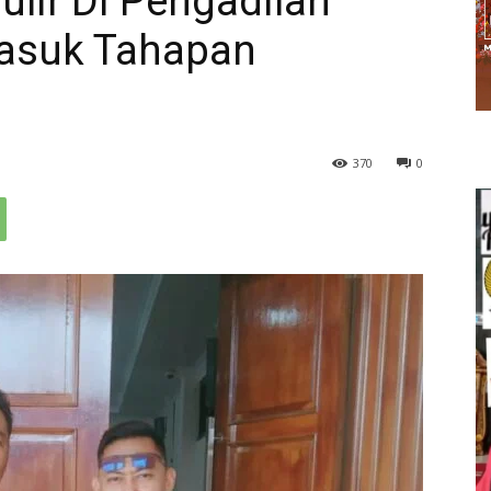
ulir Di Pengadilan
Masuk Tahapan
370
0