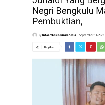
Junaidi Yang Berg
Negri Bengkulu 
Pembuktian,
By
Infoombbsiberindonesia
September 11, 2024
Bagikan