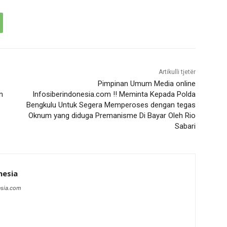
Artikulli tjetër
Pimpinan Umum Media online
n
Infosiberindonesia.com !! Meminta Kepada Polda
Bengkulu Untuk Segera Memperoses dengan tegas
Oknum yang diduga Premanisme Di Bayar Oleh Rio
Sabari
nesia
esia.com