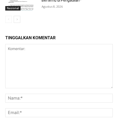
Bertemu di Pengadilan*
Agustus 8, 2026
Nasional
TINGGALKAN KOMENTAR
Komentar:
Na
Ema