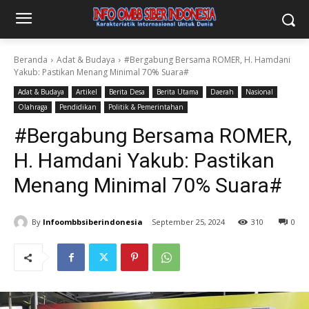
Beranda
Adat & Budaya
#Bergabung Bersama ROMER, H. Hamdani
Yakub: Pastikan Menang Minimal 70% Suara#
Adat & Budaya
Artikel
Berita Desa
Berita Utama
Daerah
Nasional
Olahraga
Pendidikan
Politik & Pemerintahan
#Bergabung Bersama ROMER,
H. Hamdani Yakub: Pastikan
Menang Minimal 70% Suara#
By
Infoombbsiberindonesia
September 25, 2024
310
0