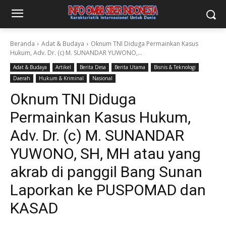
Beranda
Adat & Budaya
Oknum TNI Diduga Permainkan Kasus
Hukum, Adv. Dr. (c) M. SUNANDAR YUWONO,...
Adat & Budaya
Artikel
Berita Desa
Berita Utama
Bisnis & Teknologi
Daerah
Hukum & Kriminal
Nasional
Oknum TNI Diduga
Permainkan Kasus Hukum,
Adv. Dr. (c) M. SUNANDAR
YUWONO, SH, MH atau yang
akrab di panggil Bang Sunan
Laporkan ke PUSPOMAD dan
KASAD