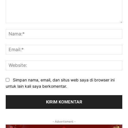
Komentar:
Na
Ema
Web
Simpan nama, email, dan situs web saya di browser ini
untuk lain kali saya berkomentar.
- Advertisment -