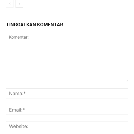
TINGGALKAN KOMENTAR
Komentar:
Na
Ema
Web