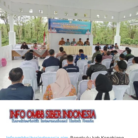
Infoombbsiberindonesia.cim
-Bengkulu kab Kepahiang