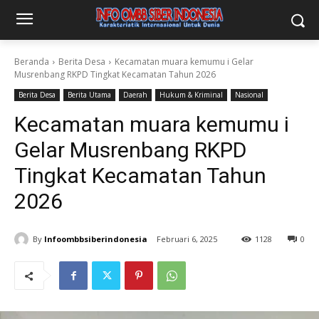
Beranda
Berita Desa
Kecamatan muara kemumu i Gelar
Musrenbang RKPD Tingkat Kecamatan Tahun 2026
Berita Desa
Berita Utama
Daerah
Hukum & Kriminal
Nasional
Kecamatan muara kemumu i
Gelar Musrenbang RKPD
Tingkat Kecamatan Tahun
2026
By
Infoombbsiberindonesia
Februari 6, 2025
1128
0