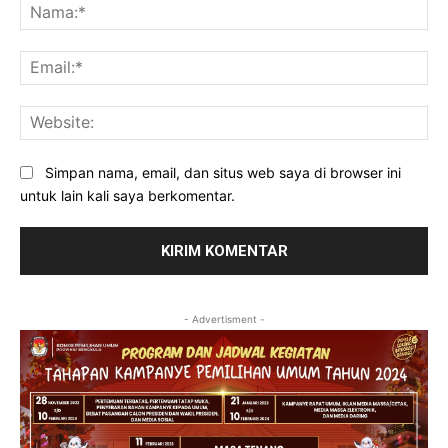
Na
Ema
Web
Simpan nama, email, dan situs web saya di browser ini
untuk lain kali saya berkomentar.
- Advertisment -