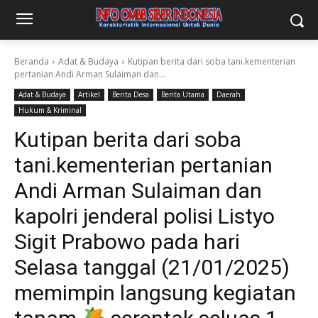
Beranda
Adat & Budaya
Kutipan berita dari soba tani.kementerian
pertanian Andi Arman Sulaiman dan...
Adat & Budaya
Artikel
Berita Desa
Berita Utama
Daerah
Hukum & Kriminal
Kutipan berita dari soba
tani.kementerian pertanian
Andi Arman Sulaiman dan
kapolri jenderal polisi Listyo
Sigit Prabowo pada hari
Selasa tanggal (21/01/2025)
memimpin langsung kegiatan