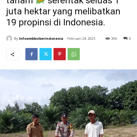
tanam
serentak seluas 1
juta hektar yang melibatkan
19 propinsi di Indonesia.
By
Infoombbsiberindonesia
Februari 24, 2025
396
0