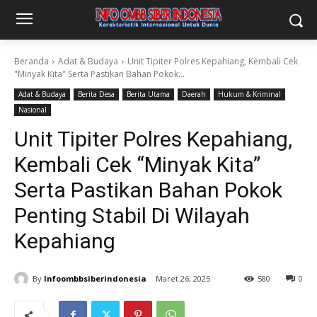
Beranda
Adat & Budaya
Unit Tipiter Polres Kepahiang, Kembali Cek
"Minyak Kita" Serta Pastikan Bahan Pokok...
Adat & Budaya
Berita Desa
Berita Utama
Daerah
Hukum & Kriminal
Nasional
Unit Tipiter Polres Kepahiang,
Kembali Cek “Minyak Kita”
Serta Pastikan Bahan Pokok
Penting Stabil Di Wilayah
Kepahiang
By
Infoombbsiberindonesia
Maret 26, 2025
580
0