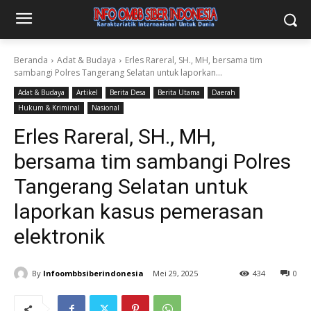
Beranda
Adat & Budaya
Erles Rareral, SH., MH, bersama tim
sambangi Polres Tangerang Selatan untuk laporkan...
Adat & Budaya
Artikel
Berita Desa
Berita Utama
Daerah
Hukum & Kriminal
Nasional
Erles Rareral, SH., MH,
bersama tim sambangi Polres
Tangerang Selatan untuk
laporkan kasus pemerasan
elektronik
By
Infoombbsiberindonesia
Mei 29, 2025
434
0