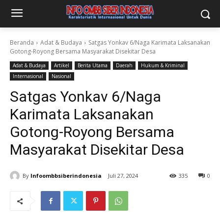
Beranda
Adat & Budaya
Satgas Yonkav 6/Naga Karimata Laksanakan
Gotong-Royong Bersama Masyarakat Disekitar Desa
Adat & Budaya
Artikel
Berita Utama
Daerah
Hukum & Kriminal
Internasional
Nasional
Satgas Yonkav 6/Naga
Karimata Laksanakan
Gotong-Royong Bersama
Masyarakat Disekitar Desa
By
Infoombbsiberindonesia
Juli 27, 2024
335
0