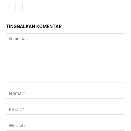
TINGGALKAN KOMENTAR
Komentar:
Na
Ema
Web