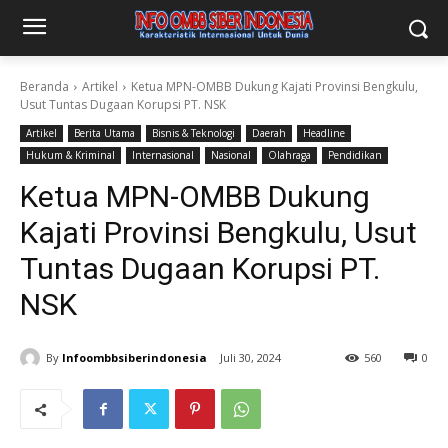
Beranda
Artikel
Ketua MPN-OMBB Dukung Kajati Provinsi Bengkulu,
Usut Tuntas Dugaan Korupsi PT. NSK
Artikel
Berita Utama
Bisnis & Teknologi
Daerah
Headline
Hukum & Kriminal
Internasional
Nasional
Olahraga
Pendidikan
Ketua MPN-OMBB Dukung
Kajati Provinsi Bengkulu, Usut
Tuntas Dugaan Korupsi PT.
NSK
By
Infoombbsiberindonesia
Juli 30, 2024
560
0