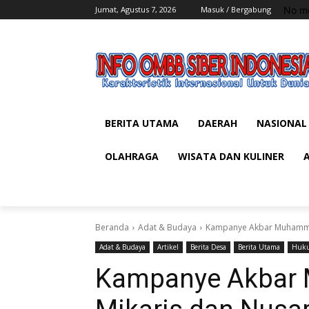
No me
Jumat, Agustus 7, 2026
Masuk / Bergabung
BERITA UTAMA
DAERAH
NASIONAL
OLAHRAGA
WISATA DAN KULINER
Beranda
Adat & Budaya
Kampanye Akbar Muhammad
Adat & Budaya
Artikel
Berita Desa
Berita Utama
Huku
Kampanye Akbar