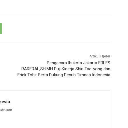
Artikulli tjetër
Pengacara Ibukota Jakarta ERLES
RARERAL,SH,MH Puji Kinerja Shin Tae-yong dan
Erick Tohir Serta Dukung Penuh Timnas Indonesia
nesia
esia.com