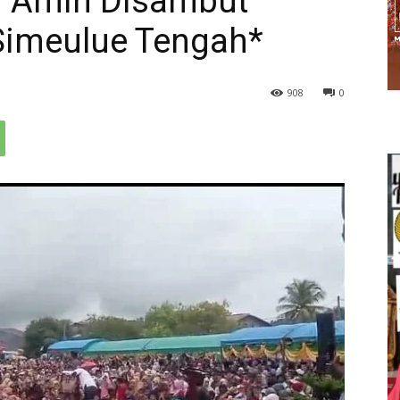
r Amin Disambut
Simeulue Tengah*
908
0