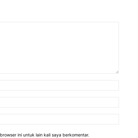
Nama:*
Email:*
Website:
rowser ini untuk lain kali saya berkomentar.