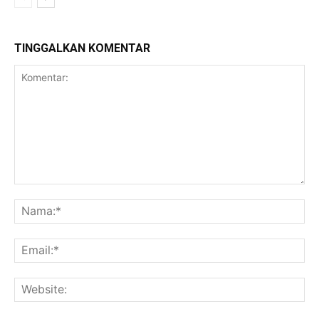
TINGGALKAN KOMENTAR
Komentar:
Na
Ema
Web