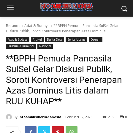
Beranda
Adat & Budaya
**BPPH Pemuda Pancasila SulSel Gelar
Diskusi Publik, Soroti Kontroversi Penerapan Azas Dominus...
Adat & Budaya
Artikel
Berita Desa
Berita Utama
Daerah
Hukum & Kriminal
Nasional
**BPPH Pemuda Pancasila
SulSel Gelar Diskusi Publik,
Soroti Kontroversi Penerapan
Azas Dominus Litis dalam
RUU KUHAP**
By
Infoombbsiberindonesia
Februari 12, 2025
235
0